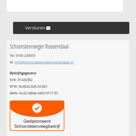
Versturen »
Schoorsteenveger Roosendaal
Tel: 0165-235053
M:
info@schoorsteenvegerroosendaal.nl
Bedrijfsgegevens
KVK: 81420382
BTW: NL8620.828.33.B01
IBAN: NL65 ABNA 0493 9717 93