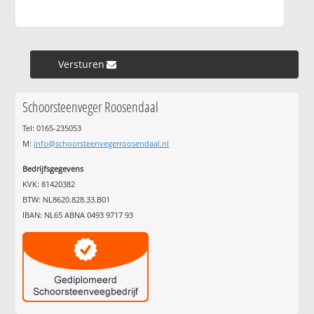
Versturen »
Schoorsteenveger Roosendaal
Tel: 0165-235053
M:
info@schoorsteenvegerroosendaal.nl
Bedrijfsgegevens
KVK: 81420382
BTW: NL8620.828.33.B01
IBAN: NL65 ABNA 0493 9717 93