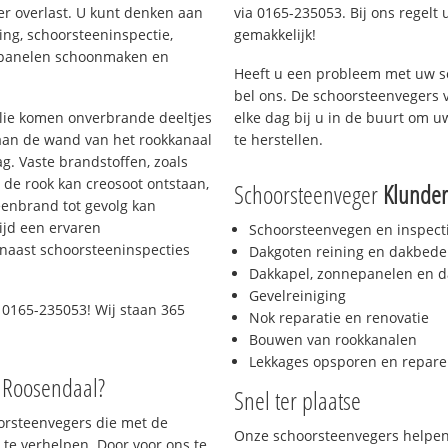
er overlast. U kunt denken aan
via 0165-235053. Bij ons regelt 
ing, schoorsteeninspectie,
gemakkelijk!
nepanelen schoonmaken en
Heeft u een probleem met uw s
bel ons. De schoorsteenvegers 
 olie komen onverbrande deeltjes
elke dag bij u in de buurt om 
 aan de wand van het rookkanaal
te herstellen.
g. Vaste brandstoffen, zoals
t de rook kan creosoot ontstaan,
Schoorsteenveger
Klunder
enbrand tot gevolg kan
ijd een ervaren
Schoorsteenvegen en inspect
naast schoorsteeninspecties
Dakgoten reining en dakbede
Dakkapel, zonnepanelen en d
Gevelreiniging
 0165-235053! Wij staan 365
Nok reparatie en renovatie
Bouwen van rookkanalen
Lekkages opsporen en repare
o Roosendaal?
Snel ter plaatse
oorsteenvegers die met de
Onze schoorsteenvegers helpen 
te verhelpen. Door voor ons te