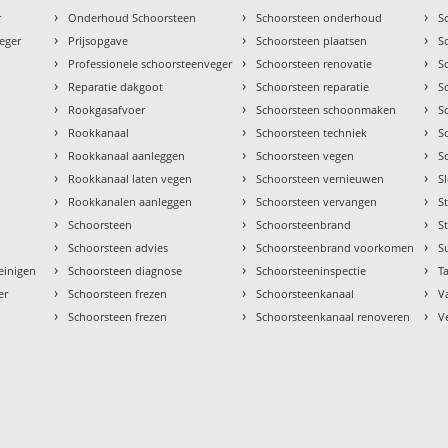
›
›
›
r
Onderhoud Schoorsteen
Schoorsteen onderhoud
S
›
›
›
eger
Prijsopgave
Schoorsteen plaatsen
S
›
›
›
Professionele schoorsteenveger
Schoorsteen renovatie
S
›
›
›
Reparatie dakgoot
Schoorsteen reparatie
S
›
›
›
Rookgasafvoer
Schoorsteen schoonmaken
S
›
›
›
Rookkanaal
Schoorsteen techniek
S
›
›
›
Rookkanaal aanleggen
Schoorsteen vegen
S
›
›
›
Rookkanaal laten vegen
Schoorsteen vernieuwen
S
›
›
›
Rookkanalen aanleggen
Schoorsteen vervangen
S
›
›
›
Schoorsteen
Schoorsteenbrand
S
›
›
›
Schoorsteen advies
Schoorsteenbrand voorkomen
S
›
›
›
einigen
Schoorsteen diagnose
Schoorsteeninspectie
Ta
›
›
›
er
Schoorsteen frezen
Schoorsteenkanaal
V
›
›
›
Schoorsteen frezen
Schoorsteenkanaal renoveren
V