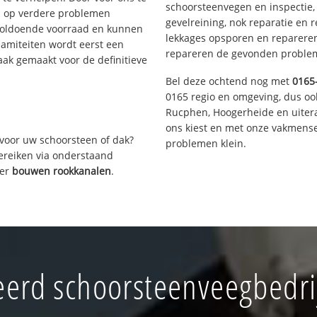
schoorsteenvegen en inspectie,
s op verdere problemen
gevelreining, nok reparatie en 
voldoende voorraad en kunnen
lekkages opsporen en repareren.
lamiteiten wordt eerst een
repareren de gevonden problem
aak gemaakt voor de definitieve
Bel deze ochtend nog met
0165
0165 regio en omgeving, dus oo
Rucphen, Hoogerheide en uiter
ons kiest en met onze vakmense
voor uw schoorsteen of dak?
problemen klein.
bereiken via onderstaand
ver
bouwen rookkanalen
.
erd schoorsteenveegbedrij