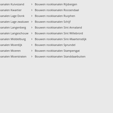
›
kanalen Kuivezand
Bouwen rookkanalen Rijsbergen
›
analen Kwartier
Bouwen rookkanalen Roosendaal
›
kanalen Lage Donk
Bouwen rookkanalen Rucphen
›
kanalen Lage zwaluwe
Bouwen rookkanalen Schijf
›
kanalen Langenberg
Bouwen rookkanalen Sint Annaland
›
kanalen Langeschouw
Bouwen rookkanalen Sint Willebrord
›
kanalen Middelburg
Bouwen rookkanalen Sint-Maartensdijk
›
analen Moerdijk
Bouwen rookkanalen Sprundel
›
kanalen Moeren
Bouwen rookkanalen Stampersgat
›
analen Moerstraten
Bouwen rookkanalen Standdaarbuiten