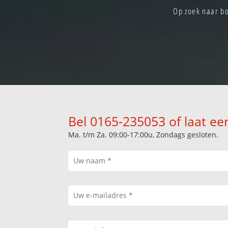
Op zoek naar bo
Bel 0165-235053 of laat ee
Ma. t/m Za. 09:00-17:00u, Zondags gesloten.