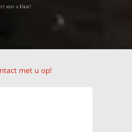
ct voor u klaar!
ntact met u op!