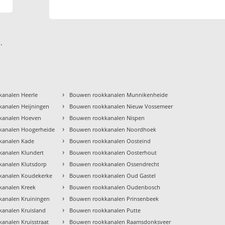
.
›
analen Heerle
Bouwen rookkanalen Munnikenheide
›
analen Heijningen
Bouwen rookkanalen Nieuw Vossemeer
›
kanalen Hoeven
Bouwen rookkanalen Nispen
›
kanalen Hoogerheide
Bouwen rookkanalen Noordhoek
›
kanalen Kade
Bouwen rookkanalen Oosteind
›
analen Klundert
Bouwen rookkanalen Oosterhout
›
analen Klutsdorp
Bouwen rookkanalen Ossendrecht
›
kanalen Koudekerke
Bouwen rookkanalen Oud Gastel
›
analen Kreek
Bouwen rookkanalen Oudenbosch
›
analen Kruiningen
Bouwen rookkanalen Prinsenbeek
›
analen Kruisland
Bouwen rookkanalen Putte
›
analen Kruisstraat
Bouwen rookkanalen Raamsdonksveer