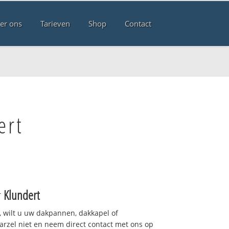
er ons
Tarieven
Shop
Contact
ert
r
Klundert
 wilt u uw dakpannen, dakkapel of
arzel niet en neem direct contact met ons op