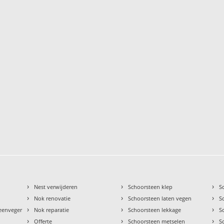
›
›
›
Nest verwijderen
Schoorsteen klep
S
›
›
›
Nok renovatie
Schoorsteen laten vegen
S
›
›
›
teenveger
Nok reparatie
Schoorsteen lekkage
S
›
›
›
Offerte
Schoorsteen metselen
S