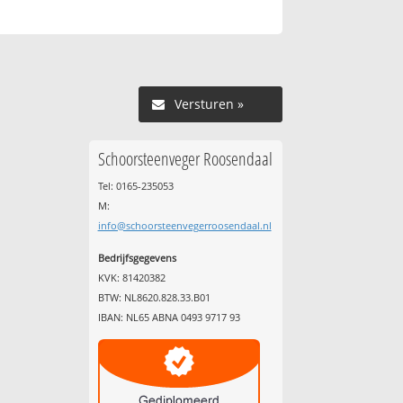
Versturen »
Schoorsteenveger Roosendaal
Tel: 0165-235053
M:
info@schoorsteenvegerroosendaal.nl
Bedrijfsgegevens
KVK: 81420382
BTW: NL8620.828.33.B01
IBAN: NL65 ABNA 0493 9717 93