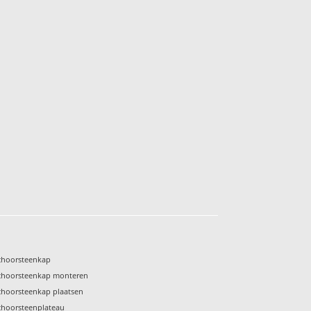
choorsteenkap
choorsteenkap monteren
choorsteenkap plaatsen
choorsteenplateau