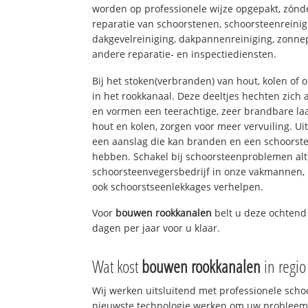
worden op professionele wijze opgepakt, zónd
reparatie van schoorstenen, schoorsteenreinig
dakgevelreiniging, dakpannenreiniging, zon
andere reparatie- en inspectiediensten.
Bij het stoken(verbranden) van hout, kolen of
in het rookkanaal. Deze deeltjes hechten zich
en vormen een teerachtige, zeer brandbare laa
hout en kolen, zorgen voor meer vervuiling. Ui
een aanslag die kan branden en een schoorste
hebben. Schakel bij schoorsteenproblemen alt
schoorsteenvegersbedrijf in onze vakmannen, 
ook schoorstseenlekkages verhelpen.
Voor
bouwen rookkanalen
belt u deze ochtend
dagen per jaar voor u klaar.
Wat kost
bouwen rookkanalen
in regi
Wij werken uitsluitend met professionele sch
nieuwste technologie werken om uw probleem 