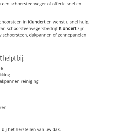
u een schoorsteenveger of offerte snel en
choorsteen in
Klundert
en wenst u snel hulp,
van schoorsteenvegersbedrijf
Klundert
zijn
uw schoorsteen, dakpannen of zonnepanelen
t
helpt bij:
ie
kking
akpannen reiniging
ren
bij het herstellen van uw dak,