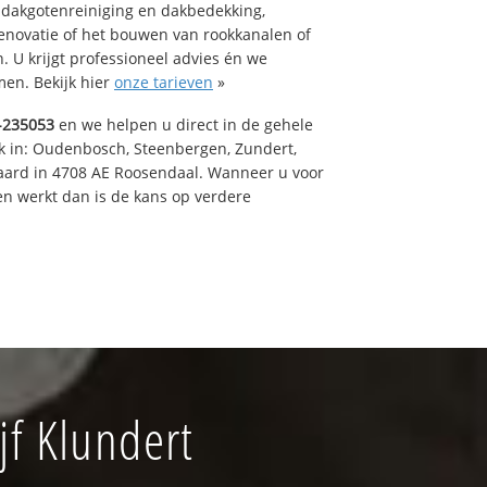
 dakgotenreiniging en dakbedekking,
renovatie of het bouwen van rookkanalen of
 U krijgt professioneel advies én we
en. Bekijk hier
onze tarieven
»
-235053
en we helpen u direct in de gehele
k in: Oudenbosch, Steenbergen, Zundert,
aard in 4708 AE Roosendaal. Wanneer u voor
n werkt dan is de kans op verdere
f Klundert