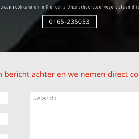
uwen rookkanalen in Klundert? Onze schoorsteenvegers staan dire
0165-235053
n bericht achter en we nemen direct co