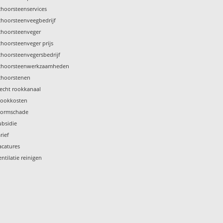
choorsteenservices
choorsteenveegbedrijf
choorsteenveger
choorsteenveger prijs
choorsteenvegersbedrijf
choorsteenwerkzaamheden
choorstenen
lecht rookkanaal
tookkosten
tormschade
ubsidie
rief
acatures
entilatie reinigen