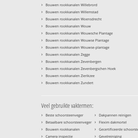
›
Bouwen rookkanalen Willebrord
›
Bouwen rookkanalen Willemstad
›
Bouwen rookkanalen Woensdrecht
›
Bouwen rookkanalen Wouw
›
Bouwen rookkanalen Wouwsche Plantage
›
Bouwen rookkanalen Wouwse Plantage
›
Bouwen rookkanalen Wouwse-plantage
›
Bouwen rookkanalen Zegge
›
Bouwen rookkanalen Zevenbergen
›
Bouwen rookkanalen Zevenbergschen Hoek
›
Bouwen rookkanalen Zierikzee
›
Bouwen rookkanalen Zundert
Veel gebruikte vaktermen:
›
›
Beste schoorsteenveger
Dakpannen reinigen
›
›
Betaalbare schoorsteenveger
Flexim dakmortel
›
›
Bouwen rookkanalen
Gecertificeerde schoors
›
›
Camera inspectie
Gevelreiniging