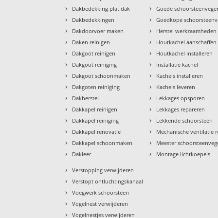
›
›
Dakbedekking plat dak
Goede schoorsteenvege
›
›
Dakbedekkingen
Goedkope schoorsteenv
›
›
Dakdoorvoer maken
Herstel werkzaamheden
›
›
Daken reinigen
Houtkachel aanschaffen
›
›
Dakgoot reinigen
Houtkachel installeren
›
›
Dakgoot reiniging
Installatie kachel
›
›
Dakgoot schoonmaken
Kachels installeren
›
›
Dakgoten reiniging
Kachels leveren
›
›
Dakherstel
Lekkages opsporen
›
›
Dakkapel reinigen
Lekkages repareren
›
›
Dakkapel reiniging
Lekkende schoorsteen
›
›
Dakkapel renovatie
Mechanische ventilatie r
›
›
Dakkapel schoonmaken
Meester schoorsteenveg
›
›
Dakleer
Montage lichtkoepels
›
Verstopping verwijderen
›
Verstopt ontluchtingskanaal
›
Voegwerk schoorsteen
›
Vogelnest verwijderen
›
Vogelnestjes verwijderen