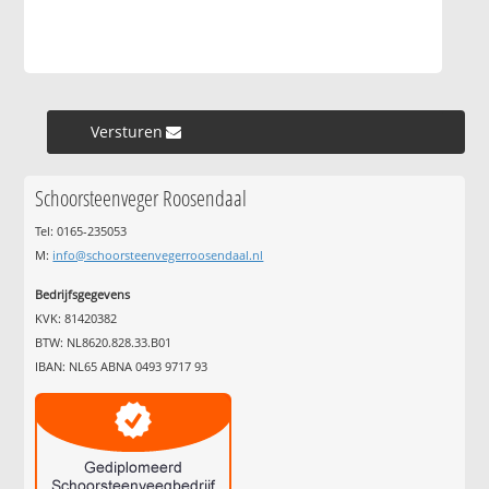
Versturen »
Schoorsteenveger Roosendaal
Tel: 0165-235053
M:
info@schoorsteenvegerroosendaal.nl
Bedrijfsgegevens
KVK: 81420382
BTW: NL8620.828.33.B01
IBAN: NL65 ABNA 0493 9717 93