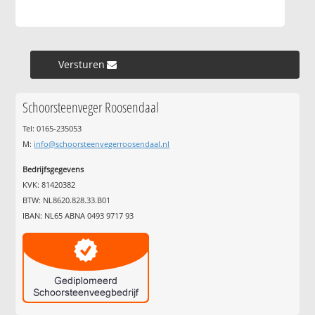
Versturen »
Schoorsteenveger Roosendaal
Tel: 0165-235053
M:
info@schoorsteenvegerroosendaal.nl
Bedrijfsgegevens
KVK: 81420382
BTW: NL8620.828.33.B01
IBAN: NL65 ABNA 0493 9717 93