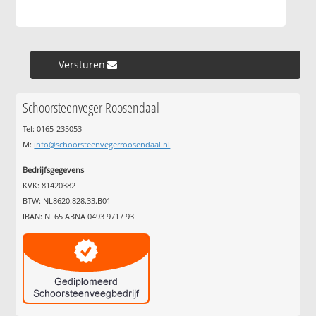
Versturen »
Schoorsteenveger Roosendaal
Tel: 0165-235053
M:
info@schoorsteenvegerroosendaal.nl
Bedrijfsgegevens
KVK: 81420382
BTW: NL8620.828.33.B01
IBAN: NL65 ABNA 0493 9717 93