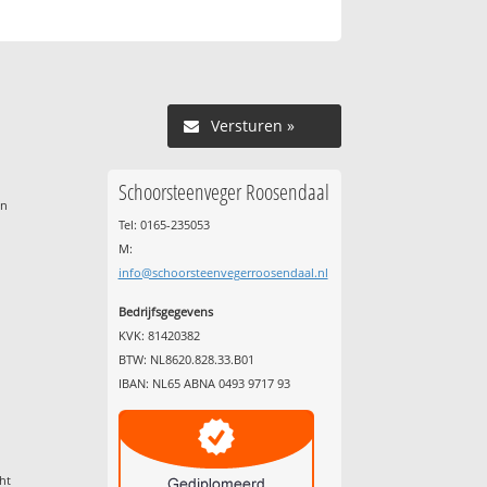
Versturen »
Schoorsteenveger Roosendaal
en
Tel: 0165-235053
M:
info@schoorsteenvegerroosendaal.nl
Bedrijfsgegevens
KVK: 81420382
l
BTW: NL8620.828.33.B01
IBAN: NL65 ABNA 0493 9717 93
ht