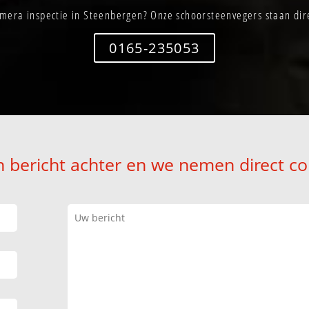
mera inspectie in Steenbergen? Onze schoorsteenvegers staan dire
0165-235053
n bericht achter en we nemen direct co