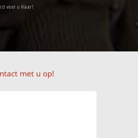
ct voor u klaar!
ntact met u op!