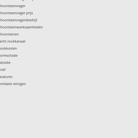
choorsteenveger
choorsteenveger prijs
choorsteenvegersbedrijf
choorsteenwerkzaamheden
choorstenen
lecht rookkanaal
tookkosten
tormschade
ubsidie
rief
acatures
entilatie reinigen