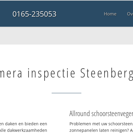
0165-235053
Home
Ov
mera inspectie Steenber
Allround schoorsteenvege
rten daken en bieden een
Problemen met uw schoorsteen,
 Alle dakwerkzaamheden
zonnepanelen laten reinigen? A