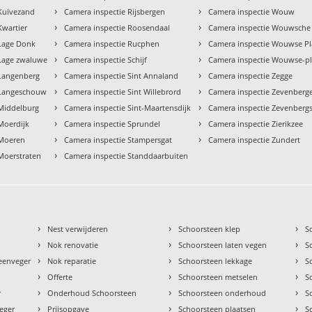
›
›
 Kuivezand
Camera inspectie Rijsbergen
Camera inspectie Wouw
›
›
Kwartier
Camera inspectie Roosendaal
Camera inspectie Wouwsche
›
›
 Lage Donk
Camera inspectie Rucphen
Camera inspectie Wouwse P
›
›
 Lage zwaluwe
Camera inspectie Schijf
Camera inspectie Wouwse-p
›
›
 Langenberg
Camera inspectie Sint Annaland
Camera inspectie Zegge
›
›
 Langeschouw
Camera inspectie Sint Willebrord
Camera inspectie Zevenberg
›
›
 Middelburg
Camera inspectie Sint-Maartensdijk
Camera inspectie Zevenberg
›
›
Moerdijk
Camera inspectie Sprundel
Camera inspectie Zierikzee
›
›
 Moeren
Camera inspectie Stampersgat
Camera inspectie Zundert
›
Moerstraten
Camera inspectie Standdaarbuiten
›
›
›
Nest verwijderen
Schoorsteen klep
S
›
›
›
Nok renovatie
Schoorsteen laten vegen
S
›
›
›
teenveger
Nok reparatie
Schoorsteen lekkage
S
›
›
›
Offerte
Schoorsteen metselen
S
›
›
›
r
Onderhoud Schoorsteen
Schoorsteen onderhoud
S
›
›
›
eger
Prijsopgave
Schoorsteen plaatsen
S