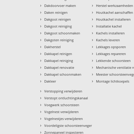
›
›
Dakdoorvoer maken
Herstel werkzaamheden
›
›
Daken reinigen
Houtkachel aanschaffen
›
›
Dakgoot reinigen
Houtkachel installeren
›
›
Dakgoot reiniging
Installatie kachel
›
›
Dakgoot schoonmaken
Kachels installeren
›
›
Dakgoten reiniging
Kachels leveren
›
›
Dakherstel
Lekkages opsporen
›
›
Dakkapel reinigen
Lekkages repareren
›
›
Dakkapel reiniging
Lekkende schoorsteen
›
›
Dakkapel renovatie
Mechanische ventilatie r
›
›
Dakkapel schoonmaken
Meester schoorsteenveg
›
›
Dakleer
Montage lichtkoepels
›
Verstopping verwijderen
›
Verstopt ontluchtingskanaal
›
Voegwerk schoorsteen
›
Vogelnest verwijderen
›
Vogelnestjes verwijderen
›
Voordeligste schoorsteenveger
›
Zonnepaneel inspecteren