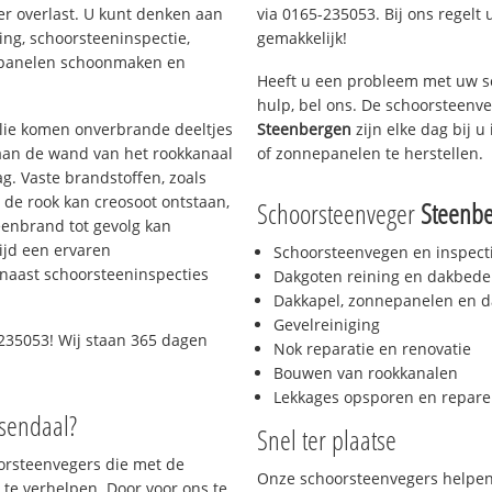
er overlast. U kunt denken aan
via 0165-235053. Bij ons regelt 
ing, schoorsteeninspectie,
gemakkelijk!
nepanelen schoonmaken en
Heeft u een probleem met uw s
hulp, bel ons. De schoorsteenv
 olie komen onverbrande deeltjes
Steenbergen
zijn elke dag bij 
 aan de wand van het rookkanaal
of zonnepanelen te herstellen.
g. Vaste brandstoffen, zoals
t de rook kan creosoot ontstaan,
Schoorsteenveger
Steenb
enbrand tot gevolg kan
ijd een ervaren
Schoorsteenvegen en inspect
naast schoorsteeninspecties
Dakgoten reining en dakbede
Dakkapel, zonnepanelen en d
Gevelreiniging
235053! Wij staan 365 dagen
Nok reparatie en renovatie
Bouwen van rookkanalen
Lekkages opsporen en repare
osendaal?
Snel ter plaatse
oorsteenvegers die met de
Onze schoorsteenvegers helpen 
te verhelpen. Door voor ons te