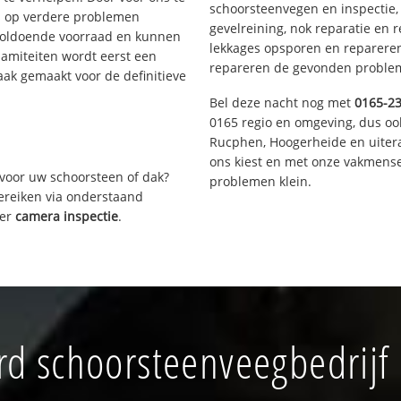
schoorsteenvegen en inspectie,
s op verdere problemen
gevelreining, nok reparatie en 
voldoende voorraad en kunnen
lekkages opsporen en repareren.
lamiteiten wordt eerst een
repareren de gevonden problem
aak gemaakt voor de definitieve
Bel deze nacht nog met
0165-2
0165 regio en omgeving, dus oo
Rucphen, Hoogerheide en uiter
ons kiest en met onze vakmense
voor uw schoorsteen of dak?
problemen klein.
bereiken via onderstaand
ver
camera inspectie
.
d schoorsteenveegbedrijf