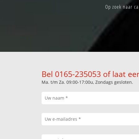
Op zoek naar ca
Bel 0165-235053 of laat ee
Ma. t/m Za. 09:00-17:00u, Zondags gesloten.