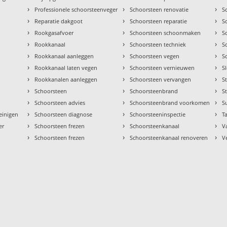
›
›
›
Professionele schoorsteenveger
Schoorsteen renovatie
S
›
›
›
Reparatie dakgoot
Schoorsteen reparatie
S
›
›
›
Rookgasafvoer
Schoorsteen schoonmaken
S
›
›
›
Rookkanaal
Schoorsteen techniek
S
›
›
›
Rookkanaal aanleggen
Schoorsteen vegen
S
›
›
›
Rookkanaal laten vegen
Schoorsteen vernieuwen
S
›
›
›
Rookkanalen aanleggen
Schoorsteen vervangen
S
›
›
›
Schoorsteen
Schoorsteenbrand
S
›
›
›
Schoorsteen advies
Schoorsteenbrand voorkomen
S
›
›
›
einigen
Schoorsteen diagnose
Schoorsteeninspectie
Ta
›
›
›
er
Schoorsteen frezen
Schoorsteenkanaal
V
›
›
›
Schoorsteen frezen
Schoorsteenkanaal renoveren
V