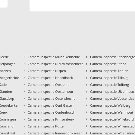
.
›
›
Heerle
Camera inspectie Munnikenheide
Camera inspectie Steenberg
›
›
Heijningen
Camera inspectie Nieuw Vossemeer
Camera inspectie Stoof
›
›
 Hoeven
Camera inspectie Nispen
Camera inspectie Tholen
›
›
 Hoogerheide
Camera inspectie Noordhoek
Camera inspectie Tilburg
›
›
 Kade
Camera inspectie Oosteind
Camera inspectie Tolberg
›
›
Klundert
Camera inspectie Oosterhout
Camera inspectie Ulvenhout
›
›
Klutsdorp
Camera inspectie Ossendrecht
Camera inspectie Vossendaa
›
›
 Koudekerke
Camera inspectie Oud Gastel
Camera inspectie Welberg
›
›
Kreek
Camera inspectie Oudenbosch
Camera inspectie Wernhout
›
›
Kruiningen
Camera inspectie Prinsenbeek
Camera inspectie Willebrord
›
›
Kruisland
Camera inspectie Putte
Camera inspectie Willemstad
›
›
ruisstraat
Camera inspectie Raamsdonksveer
Camera inspectie Woensdrec