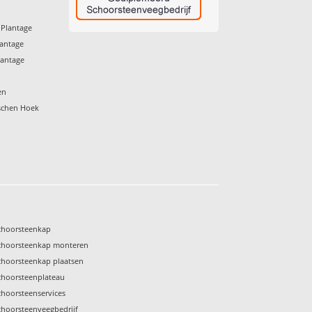
 Plantage
lantage
lantage
en
schen Hoek
choorsteenkap
choorsteenkap monteren
choorsteenkap plaatsen
choorsteenplateau
choorsteenservices
choorsteenveegbedrijf