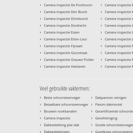
›
›
Camera inspectie De Posthoorn
Camera inspectie
›
›
Camera inspectie Den Bosch
Camera inspectie 
›
›
Camera inspectie Dinteloord
Camera inspectie
›
›
Camera inspectie Dordrecht
Camera inspectie
›
›
Camera inspectie Essen
Camera inspectie
›
›
Camera inspectie Etten-Leur
Camera inspectie
›
›
Camera inspectie Fijnaart
Camera inspectie
›
›
Camera inspectie Goorstraat
Camera inspectie 
›
›
Camera inspectie Grauwe Polder
Camera inspectie
›
›
Camera inspectie Halsteren
Camera inspectie 
Veel gebruikte vaktermen:
›
›
Beste schoorsteenveger
Dakpannen reinigen
›
›
Betaalbare schoorsteenveger
Flexim dakmortel
›
›
Bouwen rookkanalen
Gecertificeerde schoors
›
›
Camera inspectie
Gevelreiniging
›
›
Dakbedekking plat dak
Goede schoorsteenvege
›
›
Dakbedekkingen
Goedkope schoorsteenv