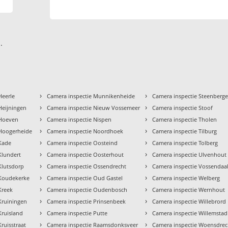
.
›
›
Heerle
Camera inspectie Munnikenheide
Camera inspectie Steenberg
›
›
Heijningen
Camera inspectie Nieuw Vossemeer
Camera inspectie Stoof
›
›
 Hoeven
Camera inspectie Nispen
Camera inspectie Tholen
›
›
 Hoogerheide
Camera inspectie Noordhoek
Camera inspectie Tilburg
›
›
 Kade
Camera inspectie Oosteind
Camera inspectie Tolberg
›
›
Klundert
Camera inspectie Oosterhout
Camera inspectie Ulvenhout
›
›
Klutsdorp
Camera inspectie Ossendrecht
Camera inspectie Vossendaa
›
›
 Koudekerke
Camera inspectie Oud Gastel
Camera inspectie Welberg
›
›
Kreek
Camera inspectie Oudenbosch
Camera inspectie Wernhout
›
›
Kruiningen
Camera inspectie Prinsenbeek
Camera inspectie Willebrord
›
›
Kruisland
Camera inspectie Putte
Camera inspectie Willemstad
›
›
ruisstraat
Camera inspectie Raamsdonksveer
Camera inspectie Woensdrec