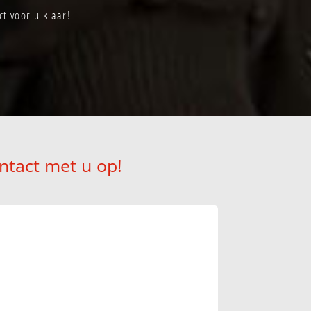
t voor u klaar!
ntact met u op!