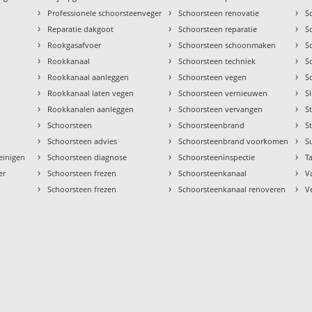
›
›
›
Professionele schoorsteenveger
Schoorsteen renovatie
S
›
›
›
Reparatie dakgoot
Schoorsteen reparatie
S
›
›
›
Rookgasafvoer
Schoorsteen schoonmaken
S
›
›
›
Rookkanaal
Schoorsteen techniek
S
›
›
›
Rookkanaal aanleggen
Schoorsteen vegen
S
›
›
›
Rookkanaal laten vegen
Schoorsteen vernieuwen
S
›
›
›
Rookkanalen aanleggen
Schoorsteen vervangen
S
›
›
›
Schoorsteen
Schoorsteenbrand
S
›
›
›
Schoorsteen advies
Schoorsteenbrand voorkomen
S
›
›
›
einigen
Schoorsteen diagnose
Schoorsteeninspectie
Ta
›
›
›
er
Schoorsteen frezen
Schoorsteenkanaal
V
›
›
›
Schoorsteen frezen
Schoorsteenkanaal renoveren
V