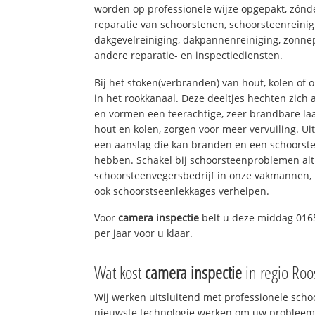
worden op professionele wijze opgepakt, zónd
reparatie van schoorstenen, schoorsteenreinig
dakgevelreiniging, dakpannenreiniging, zon
andere reparatie- en inspectiediensten.
Bij het stoken(verbranden) van hout, kolen of
in het rookkanaal. Deze deeltjes hechten zich
en vormen een teerachtige, zeer brandbare laa
hout en kolen, zorgen voor meer vervuiling. Ui
een aanslag die kan branden en een schoorste
hebben. Schakel bij schoorsteenproblemen alt
schoorsteenvegersbedrijf in onze vakmannen, 
ook schoorstseenlekkages verhelpen.
Voor
camera inspectie
belt u deze middag 016
per jaar voor u klaar.
Wat kost
camera inspectie
in regio Ro
Wij werken uitsluitend met professionele sch
nieuwste technologie werken om uw probleem 