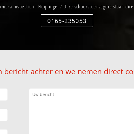
amera inspectie in Heijningen? Onze schoorsteenvegers staan direc
0165-235053
n bericht achter en we nemen direct co