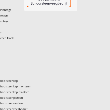
 Plantage
lantage
lantage
en
schen Hoek
choorsteenkap
choorsteenkap monteren
choorsteenkap plaatsen
choorsteenplateau
choorsteenservices
choorsteenveegbedrijf