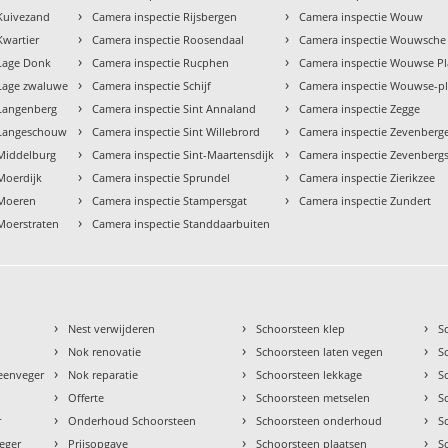
›
›
 Kuivezand
Camera inspectie Rijsbergen
Camera inspectie Wouw
›
›
Kwartier
Camera inspectie Roosendaal
Camera inspectie Wouwsche
›
›
 Lage Donk
Camera inspectie Rucphen
Camera inspectie Wouwse P
›
›
 Lage zwaluwe
Camera inspectie Schijf
Camera inspectie Wouwse-p
›
›
 Langenberg
Camera inspectie Sint Annaland
Camera inspectie Zegge
›
›
 Langeschouw
Camera inspectie Sint Willebrord
Camera inspectie Zevenberg
›
›
 Middelburg
Camera inspectie Sint-Maartensdijk
Camera inspectie Zevenberg
›
›
Moerdijk
Camera inspectie Sprundel
Camera inspectie Zierikzee
›
›
 Moeren
Camera inspectie Stampersgat
Camera inspectie Zundert
›
Moerstraten
Camera inspectie Standdaarbuiten
›
›
›
Nest verwijderen
Schoorsteen klep
S
›
›
›
Nok renovatie
Schoorsteen laten vegen
S
›
›
›
teenveger
Nok reparatie
Schoorsteen lekkage
S
›
›
›
Offerte
Schoorsteen metselen
S
›
›
›
r
Onderhoud Schoorsteen
Schoorsteen onderhoud
S
›
›
›
eger
Prijsopgave
Schoorsteen plaatsen
S