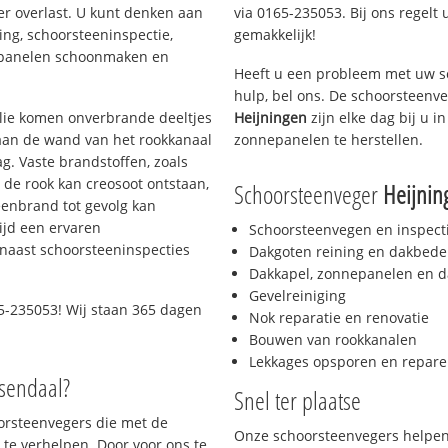
er overlast. U kunt denken aan
via 0165-235053. Bij ons regelt 
ing, schoorsteeninspectie,
gemakkelijk!
nepanelen schoonmaken en
Heeft u een probleem met uw s
hulp, bel ons. De schoorsteenv
 olie komen onverbrande deeltjes
Heijningen
zijn elke dag bij u 
 aan de wand van het rookkanaal
zonnepanelen te herstellen.
g. Vaste brandstoffen, zoals
t de rook kan creosoot ontstaan,
Schoorsteenveger
Heijnin
enbrand tot gevolg kan
ijd een ervaren
Schoorsteenvegen en inspect
naast schoorsteeninspecties
Dakgoten reining en dakbede
Dakkapel, zonnepanelen en d
Gevelreiniging
5-235053! Wij staan 365 dagen
Nok reparatie en renovatie
Bouwen van rookkanalen
Lekkages opsporen en repare
osendaal?
Snel ter plaatse
oorsteenvegers die met de
Onze schoorsteenvegers helpen 
te verhelpen. Door voor ons te