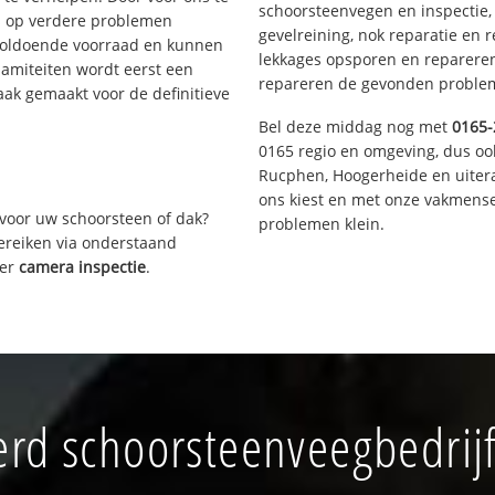
schoorsteenvegen en inspectie,
s op verdere problemen
gevelreining, nok reparatie en 
voldoende voorraad en kunnen
lekkages opsporen en repareren.
lamiteiten wordt eerst een
repareren de gevonden problem
aak gemaakt voor de definitieve
Bel deze middag nog met
0165-
0165 regio en omgeving, dus oo
Rucphen, Hoogerheide en uiter
ons kiest en met onze vakmense
voor uw schoorsteen of dak?
problemen klein.
bereiken via onderstaand
ver
camera inspectie
.
rd schoorsteenveegbedrijf