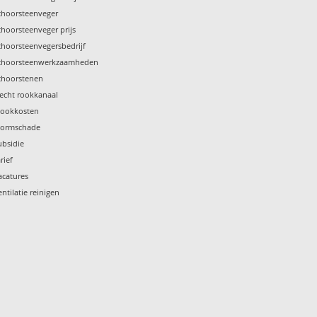
choorsteenveger
choorsteenveger prijs
choorsteenvegersbedrijf
choorsteenwerkzaamheden
choorstenen
lecht rookkanaal
tookkosten
tormschade
ubsidie
rief
acatures
entilatie reinigen