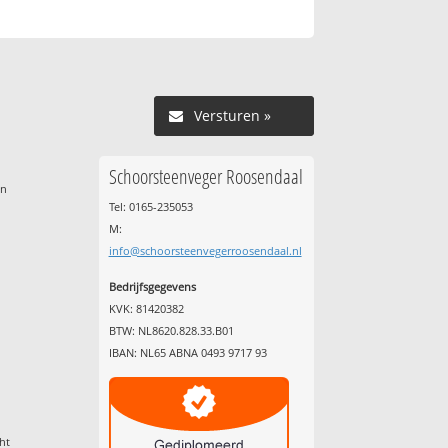
Versturen »
Schoorsteenveger Roosendaal
en
Tel: 0165-235053
M:
info@schoorsteenvegerroosendaal.nl
Bedrijfsgegevens
KVK: 81420382
l
BTW: NL8620.828.33.B01
IBAN: NL65 ABNA 0493 9717 93
ht