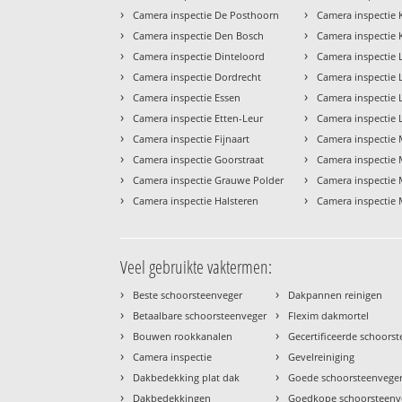
›
›
Camera inspectie De Posthoorn
Camera inspectie
›
›
Camera inspectie Den Bosch
Camera inspectie 
›
›
Camera inspectie Dinteloord
Camera inspectie
›
›
Camera inspectie Dordrecht
Camera inspectie
›
›
Camera inspectie Essen
Camera inspectie
›
›
Camera inspectie Etten-Leur
Camera inspectie
›
›
Camera inspectie Fijnaart
Camera inspectie
›
›
Camera inspectie Goorstraat
Camera inspectie 
›
›
Camera inspectie Grauwe Polder
Camera inspectie
›
›
Camera inspectie Halsteren
Camera inspectie 
Veel gebruikte vaktermen:
›
›
Beste schoorsteenveger
Dakpannen reinigen
›
›
Betaalbare schoorsteenveger
Flexim dakmortel
›
›
Bouwen rookkanalen
Gecertificeerde schoors
›
›
Camera inspectie
Gevelreiniging
›
›
Dakbedekking plat dak
Goede schoorsteenvege
›
›
Dakbedekkingen
Goedkope schoorsteenv