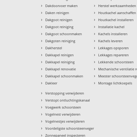
›
›
Dakdoorvoer maken
Herstel werkzaamheden
›
›
Daken reinigen
Houtkachel aanschaffen
›
›
Dakgoot reinigen
Houtkachel installeren
›
›
Dakgoot reiniging
Installatie kachel
›
›
Dakgoot schoonmaken
Kachels installeren
›
›
Dakgoten reiniging
Kachels leveren
›
›
Dakherstel
Lekkages opsporen
›
›
Dakkapel reinigen
Lekkages repareren
›
›
Dakkapel reiniging
Lekkende schoorsteen
›
›
Dakkapel renovatie
Mechanische ventilatie r
›
›
Dakkapel schoonmaken
Meester schoorsteenveg
›
›
Dakleer
Montage lichtkoepels
›
Verstopping verwijderen
›
Verstopt ontluchtingskanaal
›
Voegwerk schoorsteen
›
Vogelnest verwijderen
›
Vogelnestjes verwijderen
›
Voordeligste schoorsteenveger
›
Zonnepaneel inspecteren