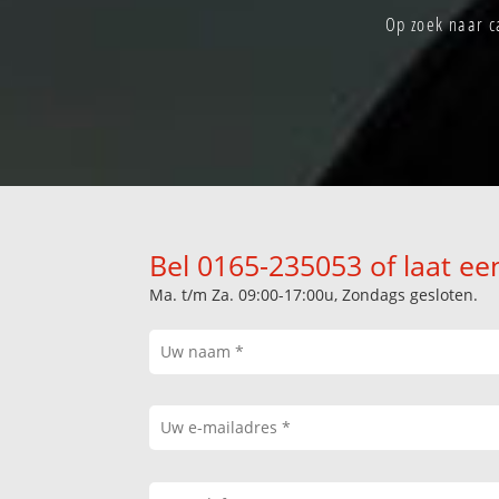
Op zoek naar c
Bel 0165-235053 of laat ee
Ma. t/m Za. 09:00-17:00u, Zondags gesloten.