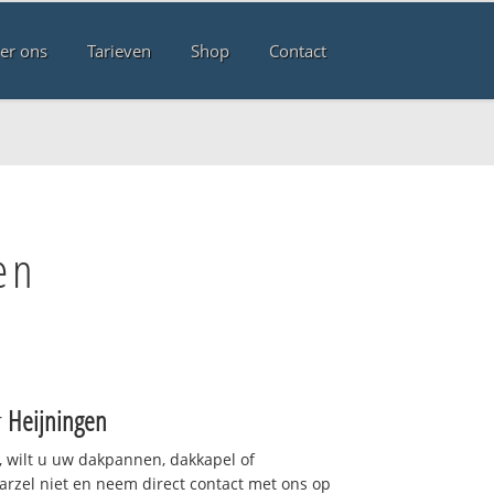
er ons
Tarieven
Shop
Contact
en
r
Heijningen
 wilt u uw dakpannen, dakkapel of
arzel niet en neem direct contact met ons op