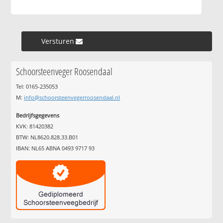
Versturen »
Schoorsteenveger Roosendaal
Tel: 0165-235053
M:
info@schoorsteenvegerroosendaal.nl
Bedrijfsgegevens
KVK: 81420382
BTW: NL8620.828.33.B01
IBAN: NL65 ABNA 0493 9717 93