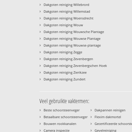
›
Dakgoten reiniging Willebrord
›
Dakgoten reiniging Willemstad
›
Dakgoten reiniging Woensdrecht
›
Dakgoten reiniging Wouw
›
Dakgoten reiniging Wouwsche Plantage
›
Dakgoten reiniging Wouwse Plantage
›
Dakgoten reiniging Wouwse-plantage
›
Dakgoten reiniging Zegge
›
Dakgoten reiniging Zevenbergen
›
Dakgoten reiniging Zevenbergschen Hoek
›
Dakgoten reiniging Zierikzee
›
Dakgoten reiniging Zundert
Veel gebruikte vaktermen:
›
›
Beste schoorsteenveger
Dakpannen reinigen
›
›
Betaalbare schoorsteenveger
Flexim dakmortel
›
›
Bouwen rookkanalen
Gecertificeerde schoors
›
›
Camera inspectie
Gevelreiniging