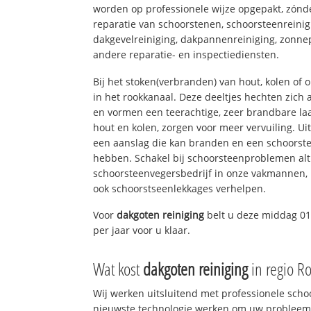
worden op professionele wijze opgepakt, zónd
reparatie van schoorstenen, schoorsteenreinig
dakgevelreiniging, dakpannenreiniging, zon
andere reparatie- en inspectiediensten.
Bij het stoken(verbranden) van hout, kolen of
in het rookkanaal. Deze deeltjes hechten zich
en vormen een teerachtige, zeer brandbare laa
hout en kolen, zorgen voor meer vervuiling. Ui
een aanslag die kan branden en een schoorste
hebben. Schakel bij schoorsteenproblemen alt
schoorsteenvegersbedrijf in onze vakmannen, 
ook schoorstseenlekkages verhelpen.
Voor
dakgoten reiniging
belt u deze middag 01
per jaar voor u klaar.
Wat kost
dakgoten reiniging
in regio R
Wij werken uitsluitend met professionele sch
nieuwste technologie werken om uw probleem 