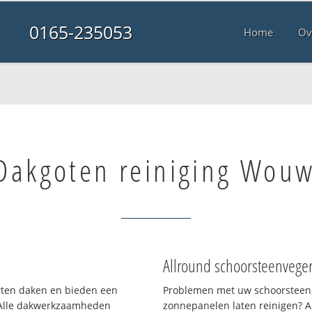
0165-235053
Home
Ov
Dakgoten reiniging Wou
Allround schoorsteenvege
orten daken en bieden een
Problemen met uw schoorsteen,
 Alle dakwerkzaamheden
zonnepanelen laten reinigen? A