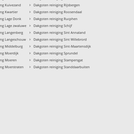
›
ing Kuivezand
Dakgoten reiniging Rijsbergen
›
ing Kwartier
Dakgoten reiniging Roosendaal
›
ing Lage Donk
Dakgoten reiniging Rucphen
›
ing Lage zwaluwe
Dakgoten reiniging Schijf
›
ing Langenberg
Dakgoten reiniging Sint Annaland
›
ging Langeschouw
Dakgoten reiniging Sint Willebrord
›
ing Middelburg
Dakgoten reiniging Sint-Maartensdijk
›
ing Moerdijk
Dakgoten reiniging Sprundel
›
ging Moeren
Dakgoten reiniging Stampersgat
›
ing Moerstraten
Dakgoten reiniging Standdaarbuiten