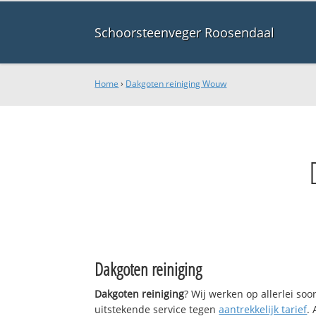
Schoorsteenveger Roosendaal
Home
›
Dakgoten reiniging Wouw
Dakgoten reiniging
Dakgoten reiniging
? Wij werken op allerlei so
uitstekende service tegen
aantrekkelijk tarief
.