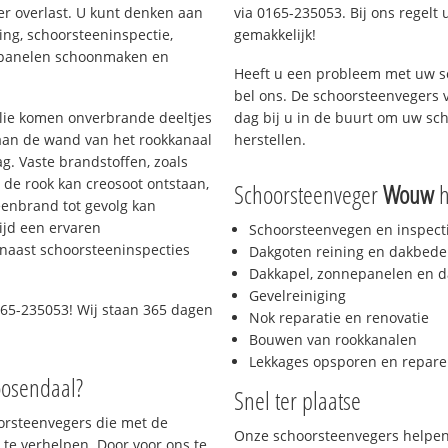
er overlast. U kunt denken aan
via 0165-235053. Bij ons regelt 
ing, schoorsteeninspectie,
gemakkelijk!
nepanelen schoonmaken en
Heeft u een probleem met uw s
bel ons. De schoorsteenvegers 
 olie komen onverbrande deeltjes
dag bij u in de buurt om uw sc
 aan de wand van het rookkanaal
herstellen.
g. Vaste brandstoffen, zoals
t de rook kan creosoot ontstaan,
Schoorsteenveger
Wouw
h
enbrand tot gevolg kan
ijd een ervaren
Schoorsteenvegen en inspect
naast schoorsteeninspecties
Dakgoten reining en dakbede
Dakkapel, zonnepanelen en d
Gevelreiniging
65-235053! Wij staan 365 dagen
Nok reparatie en renovatie
Bouwen van rookkanalen
Lekkages opsporen en repare
oosendaal?
Snel ter plaatse
oorsteenvegers die met de
Onze schoorsteenvegers helpen 
te verhelpen. Door voor ons te