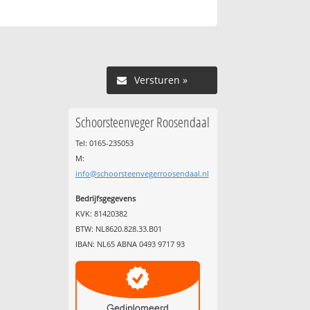
Versturen »
Schoorsteenveger Roosendaal
Tel: 0165-235053
M:
info@schoorsteenvegerroosendaal.nl
Bedrijfsgegevens
KVK: 81420382
BTW: NL8620.828.33.B01
IBAN: NL65 ABNA 0493 9717 93