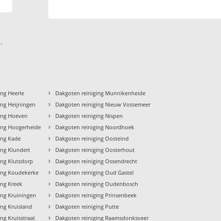
.
›
ing Heerle
Dakgoten reiniging Munnikenheide
›
ing Heijningen
Dakgoten reiniging Nieuw Vossemeer
›
ging Hoeven
Dakgoten reiniging Nispen
›
ing Hoogerheide
Dakgoten reiniging Noordhoek
›
ing Kade
Dakgoten reiniging Oosteind
›
ing Klundert
Dakgoten reiniging Oosterhout
›
ing Klutsdorp
Dakgoten reiniging Ossendrecht
›
ing Koudekerke
Dakgoten reiniging Oud Gastel
›
ing Kreek
Dakgoten reiniging Oudenbosch
›
ing Kruiningen
Dakgoten reiniging Prinsenbeek
›
ing Kruisland
Dakgoten reiniging Putte
›
ng Kruisstraat
Dakgoten reiniging Raamsdonksveer