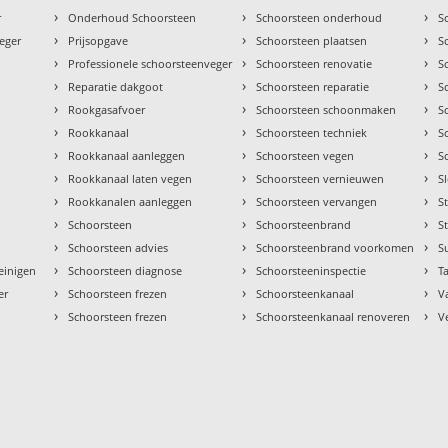
›
›
›
r
Onderhoud Schoorsteen
Schoorsteen onderhoud
S
›
›
›
eger
Prijsopgave
Schoorsteen plaatsen
S
›
›
›
Professionele schoorsteenveger
Schoorsteen renovatie
S
›
›
›
Reparatie dakgoot
Schoorsteen reparatie
S
›
›
›
Rookgasafvoer
Schoorsteen schoonmaken
S
›
›
›
Rookkanaal
Schoorsteen techniek
S
›
›
›
Rookkanaal aanleggen
Schoorsteen vegen
S
›
›
›
Rookkanaal laten vegen
Schoorsteen vernieuwen
S
›
›
›
Rookkanalen aanleggen
Schoorsteen vervangen
S
›
›
›
Schoorsteen
Schoorsteenbrand
S
›
›
›
Schoorsteen advies
Schoorsteenbrand voorkomen
S
›
›
›
einigen
Schoorsteen diagnose
Schoorsteeninspectie
Ta
›
›
›
er
Schoorsteen frezen
Schoorsteenkanaal
V
›
›
›
Schoorsteen frezen
Schoorsteenkanaal renoveren
V