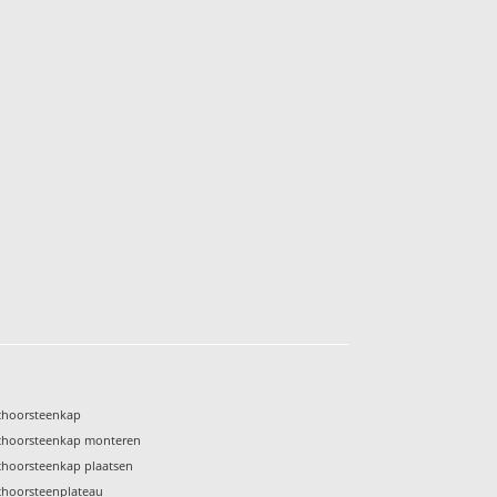
choorsteenkap
choorsteenkap monteren
choorsteenkap plaatsen
choorsteenplateau