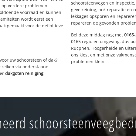
schoorsteenvegen en inspectie,
s op verdere problemen
gevelreining, nok reparatie en 
voldoende voorraad en kunnen
lekkages opsporen en repareren.
lamiteiten wordt eerst een
repareren de gevonden problem
aak gemaakt voor de definitieve
Bel deze middag nog met
0165-
0165 regio en omgeving, dus oo
Rucphen, Hoogerheide en uiter
ons kiest en met onze vakmense
voor uw schoorsteen of dak?
problemen klein.
bereiken via onderstaand
ver
dakgoten reiniging
.
eerd schoorsteenveegbed