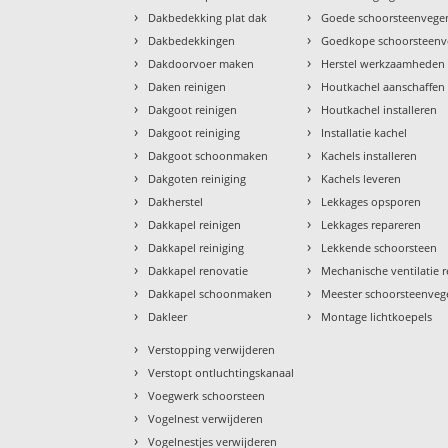
›
›
Dakbedekking plat dak
Goede schoorsteenvege
›
›
Dakbedekkingen
Goedkope schoorsteenv
›
›
Dakdoorvoer maken
Herstel werkzaamheden
›
›
Daken reinigen
Houtkachel aanschaffen
›
›
Dakgoot reinigen
Houtkachel installeren
›
›
Dakgoot reiniging
Installatie kachel
›
›
Dakgoot schoonmaken
Kachels installeren
›
›
Dakgoten reiniging
Kachels leveren
›
›
Dakherstel
Lekkages opsporen
›
›
Dakkapel reinigen
Lekkages repareren
›
›
Dakkapel reiniging
Lekkende schoorsteen
›
›
Dakkapel renovatie
Mechanische ventilatie r
›
›
Dakkapel schoonmaken
Meester schoorsteenveg
›
›
Dakleer
Montage lichtkoepels
›
Verstopping verwijderen
›
Verstopt ontluchtingskanaal
›
Voegwerk schoorsteen
›
Vogelnest verwijderen
›
Vogelnestjes verwijderen