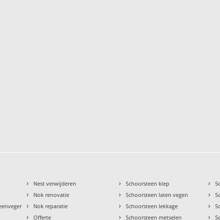
›
›
›
Nest verwijderen
Schoorsteen klep
S
›
›
›
Nok renovatie
Schoorsteen laten vegen
S
›
›
›
teenveger
Nok reparatie
Schoorsteen lekkage
S
›
›
›
Offerte
Schoorsteen metselen
S