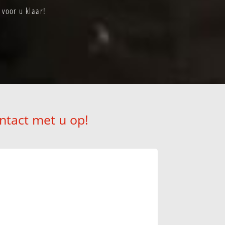
 voor u klaar!
ntact met u op!