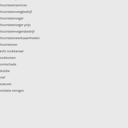
choorsteenservices
choorsteenveegbedrijf
choorsteenveger
choorsteenveger prijs
choorsteenvegersbedrijf
choorsteenwerkzaamheden
choorstenen
lecht rookkanaal
tookkosten
tormschade
ubsidie
rief
acatures
entilatie reinigen