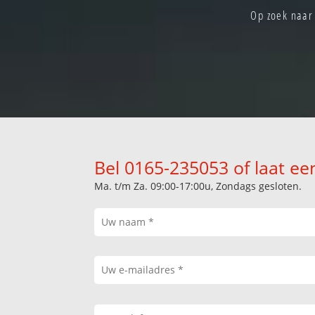
Op zoek naar 
Bel 0165-235053 of laat ee
Ma. t/m Za. 09:00-17:00u, Zondags gesloten.