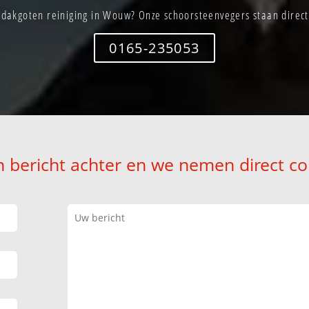
dakgoten reiniging in Wouw? Onze schoorsteenvegers staan direct
0165-235053
n bericht achter en we nemen direct co