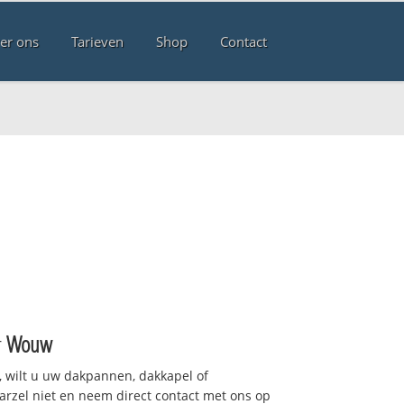
er ons
Tarieven
Shop
Contact
w
r
Wouw
 wilt u uw dakpannen, dakkapel of
arzel niet en neem direct contact met ons op