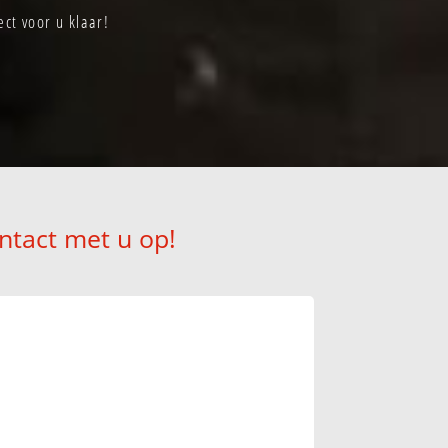
ct voor u klaar!
ntact met u op!