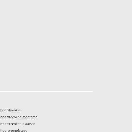
choorsteenkap
choorsteenkap monteren
choorsteenkap plaatsen
choorsteenplateau