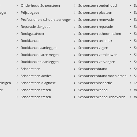
›
›
›
r
Onderhoud Schoorsteen
Schoorsteen onderhoud
S
›
›
›
eger
Prijsopgave
Schoorsteen plaatsen
S
›
›
›
Professionele schoorsteenveger
Schoorsteen renovatie
S
›
›
›
Reparatie dakgoot
Schoorsteen reparatie
S
›
›
›
Rookgasafvoer
Schoorsteen schoonmaken
S
›
›
›
Rookkanaal
Schoorsteen techniek
S
›
›
›
Rookkanaal aanleggen
Schoorsteen vegen
S
›
›
›
Rookkanaal laten vegen
Schoorsteen vernieuwen
S
›
›
›
Rookkanalen aanleggen
Schoorsteen vervangen
S
›
›
›
Schoorsteen
Schoorsteenbrand
S
›
›
›
Schoorsteen advies
Schoorsteenbrand voorkomen
S
›
›
›
einigen
Schoorsteen diagnose
Schoorsteeninspectie
Ta
›
›
›
er
Schoorsteen frezen
Schoorsteenkanaal
V
›
›
›
Schoorsteen frezen
Schoorsteenkanaal renoveren
V