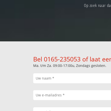
Op zoek naar da
Bel 0165-235053 of laat ee
Ma. t/m Za. 09:00-17:00u, Zondags gesloten.