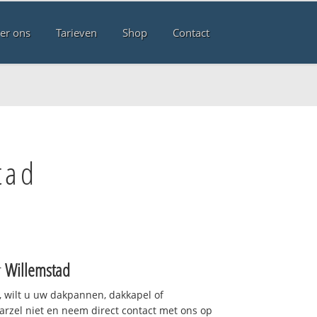
er ons
Tarieven
Shop
Contact
tad
r
Willemstad
 wilt u uw dakpannen, dakkapel of
arzel niet en neem direct contact met ons op