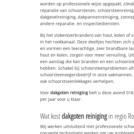
worden op professionele wijze opgepakt, zónd
reparatie van schoorstenen, schoorsteenreinig
dakgevelreiniging, dakpannenreiniging, zon
andere reparatie- en inspectiediensten.
Bij het stoken(verbranden) van hout, kolen of
in het rookkanaal. Deze deeltjes hechten zich
en vormen een teerachtige, zeer brandbare laa
hout en kolen, zorgen voor meer vervuiling. Ui
een aanslag die kan branden en een schoorste
hebben. Schakel bij schoorsteenproblemen alt
schoorsteenvegersbedrijf in onze vakmannen, 
ook schoorstseenlekkages verhelpen.
Voor
dakgoten reiniging
belt u deze avond 016
per jaar voor u klaar.
Wat kost
dakgoten reiniging
in regio R
Wij werken uitsluitend met professionele sch
nieuwste technologie werken om uw probleem 