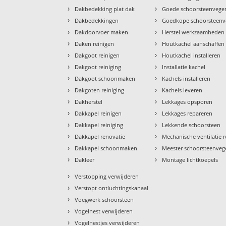
›
›
Dakbedekking plat dak
Goede schoorsteenvege
›
›
Dakbedekkingen
Goedkope schoorsteenv
›
›
Dakdoorvoer maken
Herstel werkzaamheden
›
›
Daken reinigen
Houtkachel aanschaffen
›
›
Dakgoot reinigen
Houtkachel installeren
›
›
Dakgoot reiniging
Installatie kachel
›
›
Dakgoot schoonmaken
Kachels installeren
›
›
Dakgoten reiniging
Kachels leveren
›
›
Dakherstel
Lekkages opsporen
›
›
Dakkapel reinigen
Lekkages repareren
›
›
Dakkapel reiniging
Lekkende schoorsteen
›
›
Dakkapel renovatie
Mechanische ventilatie r
›
›
Dakkapel schoonmaken
Meester schoorsteenveg
›
›
Dakleer
Montage lichtkoepels
›
Verstopping verwijderen
›
Verstopt ontluchtingskanaal
›
Voegwerk schoorsteen
›
Vogelnest verwijderen
›
Vogelnestjes verwijderen