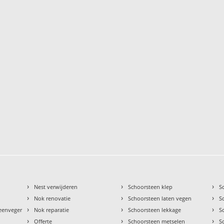
›
›
›
Nest verwijderen
Schoorsteen klep
S
›
›
›
Nok renovatie
Schoorsteen laten vegen
S
›
›
›
teenveger
Nok reparatie
Schoorsteen lekkage
S
›
›
›
Offerte
Schoorsteen metselen
S