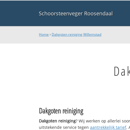
Schoorsteenveger Roosendaal
Home
›
Dakgoten reiniging Willemstad
Da
Dakgoten reiniging
Dakgoten reiniging
? Wij werken op allerlei so
uitstekende service tegen
aantrekkelijk tarief
.