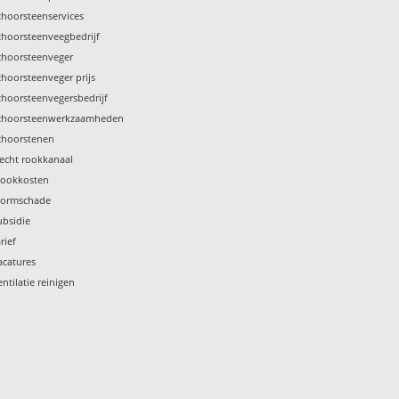
choorsteenservices
choorsteenveegbedrijf
choorsteenveger
choorsteenveger prijs
choorsteenvegersbedrijf
choorsteenwerkzaamheden
choorstenen
lecht rookkanaal
tookkosten
tormschade
ubsidie
rief
acatures
entilatie reinigen