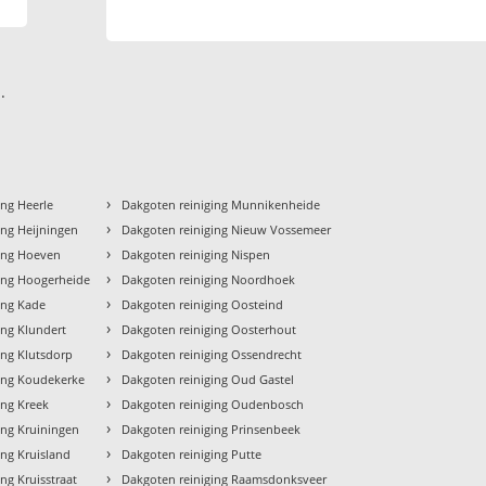
.
›
ing Heerle
Dakgoten reiniging Munnikenheide
›
ing Heijningen
Dakgoten reiniging Nieuw Vossemeer
›
ging Hoeven
Dakgoten reiniging Nispen
›
ing Hoogerheide
Dakgoten reiniging Noordhoek
›
ing Kade
Dakgoten reiniging Oosteind
›
ing Klundert
Dakgoten reiniging Oosterhout
›
ing Klutsdorp
Dakgoten reiniging Ossendrecht
›
ing Koudekerke
Dakgoten reiniging Oud Gastel
›
ing Kreek
Dakgoten reiniging Oudenbosch
›
ing Kruiningen
Dakgoten reiniging Prinsenbeek
›
ing Kruisland
Dakgoten reiniging Putte
›
ng Kruisstraat
Dakgoten reiniging Raamsdonksveer