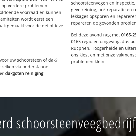
schoorsteenvegen en inspectie,
s op verdere problemen
gevelreining, nok reparatie en 
voldoende voorraad en kunnen
lekkages opsporen en repareren.
lamiteiten wordt eerst een
repareren de gevonden problem
aak gemaakt voor de definitieve
Bel deze avond nog met
0165-2
0165 regio en omgeving, dus oo
Rucphen, Hoogerheide en uiter
ons kiest en met onze vakmense
voor uw schoorsteen of dak?
problemen klein.
bereiken via onderstaand
ver
dakgoten reiniging
.
rd schoorsteenveegbedrijf