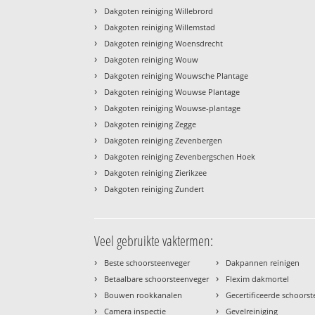
›
Dakgoten reiniging Willebrord
›
Dakgoten reiniging Willemstad
›
Dakgoten reiniging Woensdrecht
›
Dakgoten reiniging Wouw
›
Dakgoten reiniging Wouwsche Plantage
›
Dakgoten reiniging Wouwse Plantage
›
Dakgoten reiniging Wouwse-plantage
›
Dakgoten reiniging Zegge
›
Dakgoten reiniging Zevenbergen
›
Dakgoten reiniging Zevenbergschen Hoek
›
Dakgoten reiniging Zierikzee
›
Dakgoten reiniging Zundert
Veel gebruikte vaktermen:
›
›
Beste schoorsteenveger
Dakpannen reinigen
›
›
Betaalbare schoorsteenveger
Flexim dakmortel
›
›
Bouwen rookkanalen
Gecertificeerde schoors
›
›
Camera inspectie
Gevelreiniging