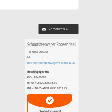
Versturen »
Schoorsteenveger Roosendaal
Tel: 0165-235053
M:
info@schoorsteenvegerroosendaal.nl
Bedrijfsgegevens
KVK: 81420382
BTW: NL8620.828.33.B01
IBAN: NL65 ABNA 0493 9717 93