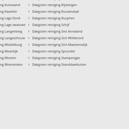
›
ing Kuivezand
Dakgoten reiniging Rijsbergen
›
ing Kwartier
Dakgoten reiniging Roosendaal
›
ing Lage Donk
Dakgoten reiniging Rucphen
›
ing Lage zwaluwe
Dakgoten reiniging Schijf
›
ing Langenberg
Dakgoten reiniging Sint Annaland
›
ging Langeschouw
Dakgoten reiniging Sint Willebrord
›
ing Middelburg
Dakgoten reiniging Sint-Maartensdijk
›
ing Moerdijk
Dakgoten reiniging Sprundel
›
ging Moeren
Dakgoten reiniging Stampersgat
›
ing Moerstraten
Dakgoten reiniging Standdaarbuiten