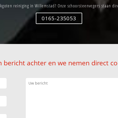
kgoten reiniging in Willemstad? Onze schoorsteenvegers staan dire
0165-235053
n bericht achter en we nemen direct co