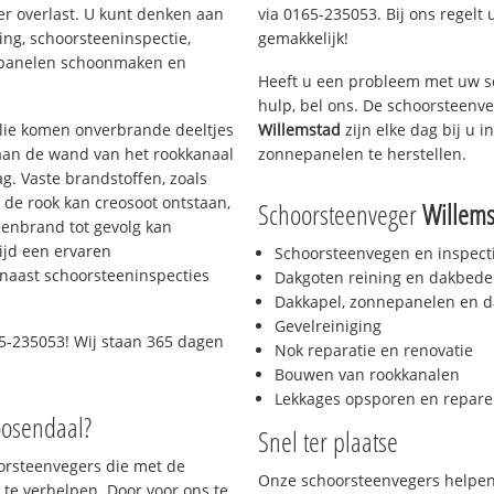
er overlast. U kunt denken aan
via 0165-235053. Bij ons regelt 
ing, schoorsteeninspectie,
gemakkelijk!
nepanelen schoonmaken en
Heeft u een probleem met uw s
hulp, bel ons. De schoorsteenv
 olie komen onverbrande deeltjes
Willemstad
zijn elke dag bij u 
 aan de wand van het rookkanaal
zonnepanelen te herstellen.
g. Vaste brandstoffen, zoals
t de rook kan creosoot ontstaan,
Schoorsteenveger
Willems
enbrand tot gevolg kan
ijd een ervaren
Schoorsteenvegen en inspect
naast schoorsteeninspecties
Dakgoten reining en dakbede
Dakkapel, zonnepanelen en d
Gevelreiniging
5-235053! Wij staan 365 dagen
Nok reparatie en renovatie
Bouwen van rookkanalen
Lekkages opsporen en repare
oosendaal?
Snel ter plaatse
oorsteenvegers die met de
Onze schoorsteenvegers helpen 
te verhelpen. Door voor ons te