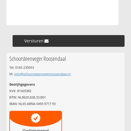
Versturen »
Schoorsteenveger Roosendaal
Tel: 0165-235053
M:
info@schoorsteenvegerroosendaal.nl
Bedrijfsgegevens
KVK: 81420382
BTW: NL8620.828.33.B01
IBAN: NL65 ABNA 0493 9717 93