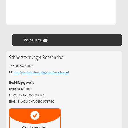
Versturen »
Schoorsteenveger Roosendaal
Tel: 0165-235053
M:
info@schoorsteenvegerroosendaal.nl
Bedrijfsgegevens
KVK: 81420382
BTW: NL8620.828.33.B01
IBAN: NL65 ABNA 0493 9717 93