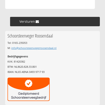
Versturen »
Schoorsteenveger Roosendaal
Tel: 0165-235053
M:
info@schoorsteenvegerroosendaal.nl
Bedrijfsgegevens
KVK: 81420382
BTW: NL8620.828.33.B01
IBAN: NL65 ABNA 0493 9717 93