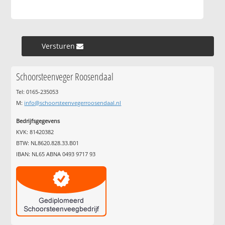
Versturen »
Schoorsteenveger Roosendaal
Tel: 0165-235053
M:
info@schoorsteenvegerroosendaal.nl
Bedrijfsgegevens
KVK: 81420382
BTW: NL8620.828.33.B01
IBAN: NL65 ABNA 0493 9717 93