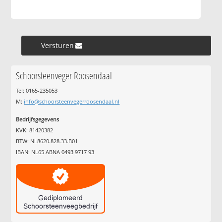
Versturen »
Schoorsteenveger Roosendaal
Tel: 0165-235053
M:
info@schoorsteenvegerroosendaal.nl
Bedrijfsgegevens
KVK: 81420382
BTW: NL8620.828.33.B01
IBAN: NL65 ABNA 0493 9717 93