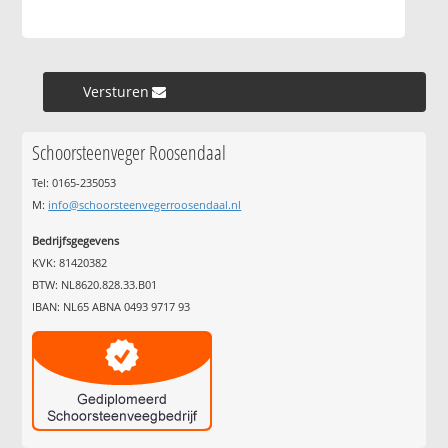
Versturen »
Schoorsteenveger Roosendaal
Tel: 0165-235053
M:
info@schoorsteenvegerroosendaal.nl
Bedrijfsgegevens
KVK: 81420382
BTW: NL8620.828.33.B01
IBAN: NL65 ABNA 0493 9717 93