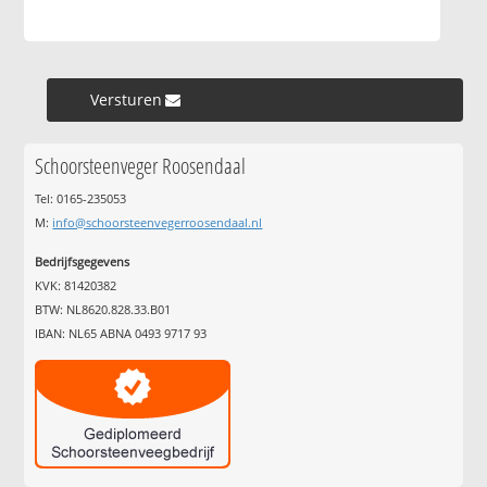
Versturen »
Schoorsteenveger Roosendaal
Tel: 0165-235053
M:
info@schoorsteenvegerroosendaal.nl
Bedrijfsgegevens
KVK: 81420382
BTW: NL8620.828.33.B01
IBAN: NL65 ABNA 0493 9717 93