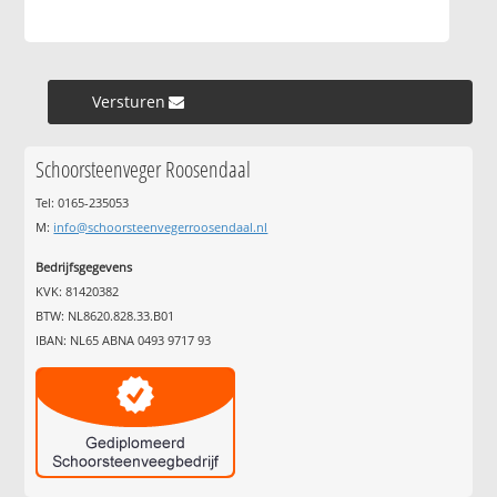
Versturen »
Schoorsteenveger Roosendaal
Tel: 0165-235053
M:
info@schoorsteenvegerroosendaal.nl
Bedrijfsgegevens
KVK: 81420382
BTW: NL8620.828.33.B01
IBAN: NL65 ABNA 0493 9717 93