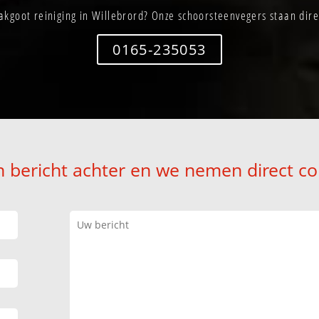
kgoot reiniging in Willebrord? Onze schoorsteenvegers staan dire
0165-235053
n bericht achter en we nemen direct co