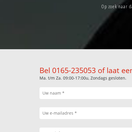
Op zoek naar da
Bel 0165-235053 of laat ee
Ma. t/m Za. 09:00-17:00u, Zondags gesloten.