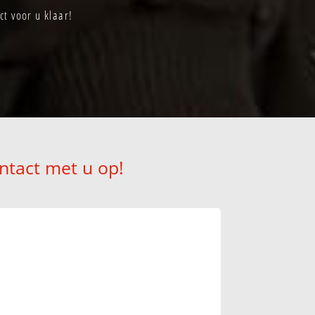
ct voor u klaar!
ntact met u op!