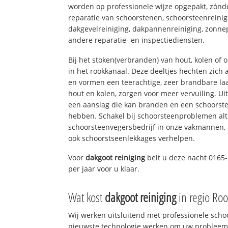
worden op professionele wijze opgepakt, zónd
reparatie van schoorstenen, schoorsteenreinig
dakgevelreiniging, dakpannenreiniging, zon
andere reparatie- en inspectiediensten.
Bij het stoken(verbranden) van hout, kolen of
in het rookkanaal. Deze deeltjes hechten zich
en vormen een teerachtige, zeer brandbare laa
hout en kolen, zorgen voor meer vervuiling. Ui
een aanslag die kan branden en een schoorste
hebben. Schakel bij schoorsteenproblemen alt
schoorsteenvegersbedrijf in onze vakmannen, 
ook schoorstseenlekkages verhelpen.
Voor
dakgoot reiniging
belt u deze nacht 0165
per jaar voor u klaar.
Wat kost
dakgoot reiniging
in regio Ro
Wij werken uitsluitend met professionele sch
nieuwste technologie werken om uw probleem 