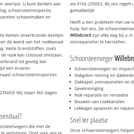
er overlast. U kunt denken aan
via 0165-235053. Bij ons regelt 
ing, schoorsteeninspectie,
gemakkelijk!
nepanelen schoonmaken en
Heeft u een probleem met uw s
hulp, bel ons. De schoorsteenv
 olie komen onverbrande deeltjes
Willebrord
zijn elke dag bij u 
 aan de wand van het rookkanaal
zonnepanelen te herstellen.
g. Vaste brandstoffen, zoals
t de rook kan creosoot ontstaan,
Schoorsteenveger
Willebr
enbrand tot gevolg kan
ijd een ervaren
Schoorsteenvegen en inspect
naast schoorsteeninspecties
Dakgoten reining en dakbede
Dakkapel, zonnepanelen en d
Gevelreiniging
-235053! Wij staan 365 dagen
Nok reparatie en renovatie
Bouwen van rookkanalen
Lekkages opsporen en repare
osendaal?
Snel ter plaatse
oorsteenvegers die met de
Onze schoorsteenvegers helpen 
te verhelpen. Door voor ons te