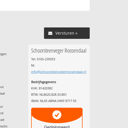
Versturen »
Schoorsteenveger Roosendaal
ergen
Tel: 0165-235053
M:
info@schoorsteenvegerroosendaal.nl
Bedrijfsgegevens
out
KVK: 81420382
daal
BTW: NL8620.828.33.B01
g
IBAN: NL65 ABNA 0493 9717 93
ut
ord
tad
recht