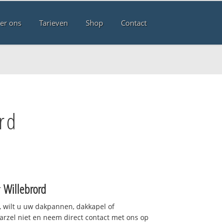
er ons
Tarieven
Shop
Contact
rd
r
Willebrord
 wilt u uw dakpannen, dakkapel of
arzel niet en neem direct contact met ons op