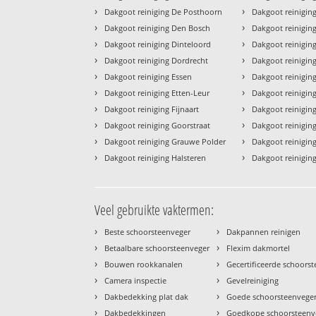
›
›
Dakgoot reiniging De Posthoorn
Dakgoot reinigin
›
›
Dakgoot reiniging Den Bosch
Dakgoot reiniging
›
›
Dakgoot reiniging Dinteloord
Dakgoot reinigin
›
›
Dakgoot reiniging Dordrecht
Dakgoot reinigin
›
›
Dakgoot reiniging Essen
Dakgoot reinigin
›
›
Dakgoot reiniging Etten-Leur
Dakgoot reinigi
›
›
Dakgoot reiniging Fijnaart
Dakgoot reinigin
›
›
Dakgoot reiniging Goorstraat
Dakgoot reinigin
›
›
Dakgoot reiniging Grauwe Polder
Dakgoot reinigin
›
›
Dakgoot reiniging Halsteren
Dakgoot reinigin
Veel gebruikte vaktermen:
›
›
Beste schoorsteenveger
Dakpannen reinigen
›
›
Betaalbare schoorsteenveger
Flexim dakmortel
›
›
Bouwen rookkanalen
Gecertificeerde schoors
›
›
Camera inspectie
Gevelreiniging
›
›
Dakbedekking plat dak
Goede schoorsteenvege
›
›
Dakbedekkingen
Goedkope schoorsteenv