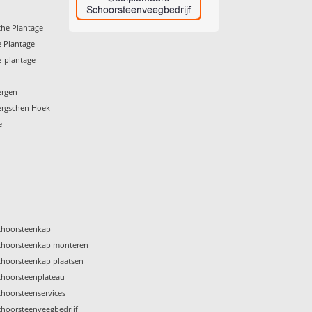
he Plantage
 Plantage
e-plantage
ergen
ergschen Hoek
e
choorsteenkap
choorsteenkap monteren
choorsteenkap plaatsen
choorsteenplateau
choorsteenservices
choorsteenveegbedrijf