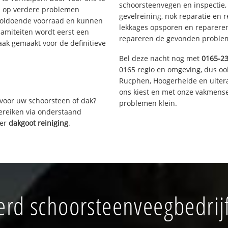
schoorsteenvegen en inspectie,
s op verdere problemen
gevelreining, nok reparatie en 
voldoende voorraad en kunnen
lekkages opsporen en repareren.
lamiteiten wordt eerst een
repareren de gevonden problem
aak gemaakt voor de definitieve
Bel deze nacht nog met
0165-2
0165 regio en omgeving, dus oo
Rucphen, Hoogerheide en uiter
ons kiest en met onze vakmense
voor uw schoorsteen of dak?
problemen klein.
bereiken via onderstaand
ver
dakgoot reiniging
.
rd schoorsteenveegbedrijf