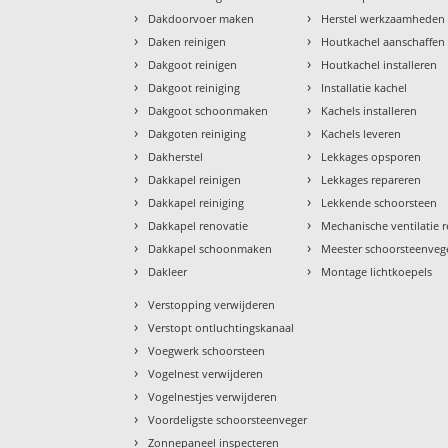
›
›
Dakdoorvoer maken
Herstel werkzaamheden
›
›
Daken reinigen
Houtkachel aanschaffen
›
›
Dakgoot reinigen
Houtkachel installeren
›
›
Dakgoot reiniging
Installatie kachel
›
›
Dakgoot schoonmaken
Kachels installeren
›
›
Dakgoten reiniging
Kachels leveren
›
›
Dakherstel
Lekkages opsporen
›
›
Dakkapel reinigen
Lekkages repareren
›
›
Dakkapel reiniging
Lekkende schoorsteen
›
›
Dakkapel renovatie
Mechanische ventilatie r
›
›
Dakkapel schoonmaken
Meester schoorsteenveg
›
›
Dakleer
Montage lichtkoepels
›
Verstopping verwijderen
›
Verstopt ontluchtingskanaal
›
Voegwerk schoorsteen
›
Vogelnest verwijderen
›
Vogelnestjes verwijderen
›
Voordeligste schoorsteenveger
›
Zonnepaneel inspecteren