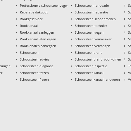
›
›
›
Professionele schoorsteenveger
Schoorsteen renovatie
S
›
›
›
Reparatie dakgoot
Schoorsteen reparatie
S
›
›
›
Rookgasafvoer
Schoorsteen schoonmaken
S
›
›
›
Rookkanaal
Schoorsteen techniek
S
›
›
›
Rookkanaal aanleggen
Schoorsteen vegen
S
›
›
›
Rookkanaal laten vegen
Schoorsteen vernieuwen
S
›
›
›
Rookkanalen aanleggen
Schoorsteen vervangen
S
›
›
›
Schoorsteen
Schoorsteenbrand
S
›
›
›
Schoorsteen advies
Schoorsteenbrand voorkomen
S
›
›
›
einigen
Schoorsteen diagnose
Schoorsteeninspectie
Ta
›
›
›
er
Schoorsteen frezen
Schoorsteenkanaal
V
›
›
›
Schoorsteen frezen
Schoorsteenkanaal renoveren
V