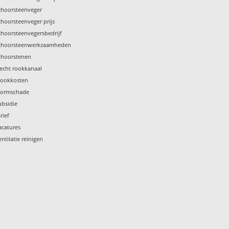
choorsteenveger
choorsteenveger prijs
choorsteenvegersbedrijf
choorsteenwerkzaamheden
choorstenen
lecht rookkanaal
tookkosten
tormschade
ubsidie
rief
acatures
entilatie reinigen