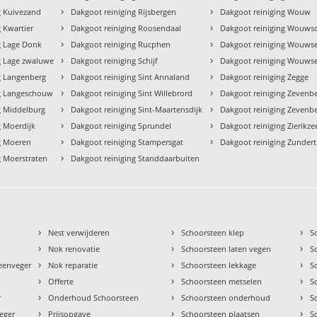
›
›
g Kuivezand
Dakgoot reiniging Rijsbergen
Dakgoot reiniging Wouw
›
›
 Kwartier
Dakgoot reiniging Roosendaal
Dakgoot reiniging Wouwsc
›
›
g Lage Donk
Dakgoot reiniging Rucphen
Dakgoot reiniging Wouwse
›
›
g Lage zwaluwe
Dakgoot reiniging Schijf
Dakgoot reiniging Wouws
›
›
g Langenberg
Dakgoot reiniging Sint Annaland
Dakgoot reiniging Zegge
›
›
ng Langeschouw
Dakgoot reiniging Sint Willebrord
Dakgoot reiniging Zevenb
›
›
g Middelburg
Dakgoot reiniging Sint-Maartensdijk
Dakgoot reiniging Zevenb
›
›
g Moerdijk
Dakgoot reiniging Sprundel
Dakgoot reiniging Zierikze
›
›
g Moeren
Dakgoot reiniging Stampersgat
Dakgoot reiniging Zundert
›
g Moerstraten
Dakgoot reiniging Standdaarbuiten
›
›
›
Nest verwijderen
Schoorsteen klep
S
›
›
›
Nok renovatie
Schoorsteen laten vegen
S
›
›
›
teenveger
Nok reparatie
Schoorsteen lekkage
S
›
›
›
Offerte
Schoorsteen metselen
S
›
›
›
r
Onderhoud Schoorsteen
Schoorsteen onderhoud
S
›
›
›
eger
Prijsopgave
Schoorsteen plaatsen
S