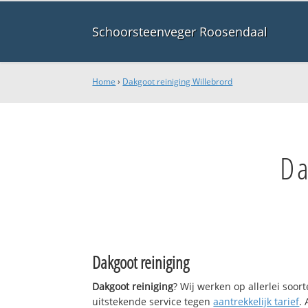
Schoorsteenveger Roosendaal
Home
›
Dakgoot reiniging Willebrord
Da
Dakgoot reiniging
Dakgoot reiniging
? Wij werken op allerlei soo
uitstekende service tegen
aantrekkelijk tarief
.