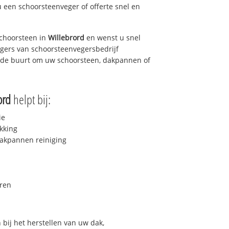
u een schoorsteenveger of offerte snel en
choorsteen in
Willebrord
en wenst u snel
egers van schoorsteenvegersbedrijf
in de buurt om uw schoorsteen, dakpannen of
ord
helpt bij:
ie
kking
akpannen reiniging
ren
bij het herstellen van uw dak,