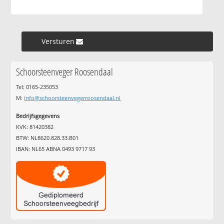
Versturen »
Schoorsteenveger Roosendaal
Tel: 0165-235053
M:
info@schoorsteenvegerroosendaal.nl
Bedrijfsgegevens
KVK: 81420382
BTW: NL8620.828.33.B01
IBAN: NL65 ABNA 0493 9717 93